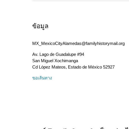
ข้อมูล
MX_MexicoCityAlamedas@familyhistorymail.org
Av. Lago de Guadalupe #94
San Miguel Xochimanga
Cd López Mateos
,
Estado de México
52927
ขอเส้นทาง