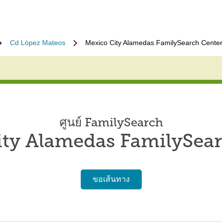
Cd López Mateos
Mexico City Alamedas FamilySearch Cente
ศูนย์ FamilySearch
ity Alamedas FamilySear
ขอเส้นทาง