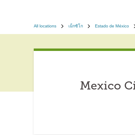
All locations
เม็กซิโก
Estado de México
Mexico C