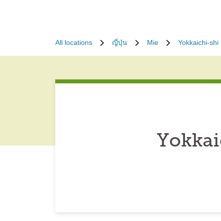
All locations
ญี่ปุ่น
Mie
Yokkaichi-shi
Yokkai