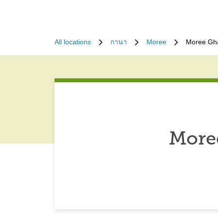
All locations
กานา
Moree
Moree Gha
More