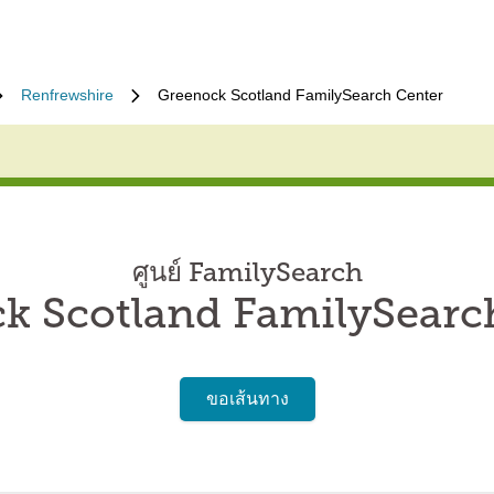
Renfrewshire
Greenock Scotland FamilySearch Center
ศูนย์ FamilySearch
k Scotland FamilySearc
ขอเส้นทาง