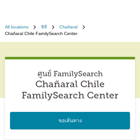
All locations
ชิลี
Chañaral
Chañaral Chile FamilySearch Center
ศูนย์ FamilySearch
Chañaral Chile
FamilySearch Center
ขอเส้นทาง