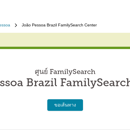
essoa
João Pessoa Brazil FamilySearch Center
ศูนย์ FamilySearch
ssoa Brazil FamilySearc
ขอเส้นทาง