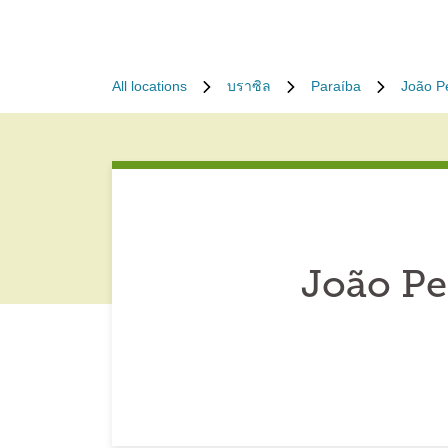
All locations
บราซิล
Paraíba
João P
João Pe