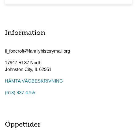
Information
il_foxcroft@familyhistorymail.org
17947 Rt 37 North
Johnston City
,
IL
62951
HÄMTA VÄGBESKRIVNING
(618) 937-4755
Öppettider