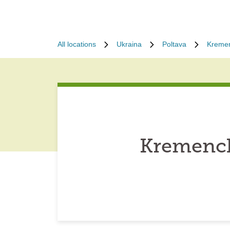
All locations
Ukraina
Poltava
Kreme
Kremench