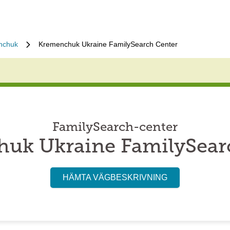
nchuk
Kremenchuk Ukraine FamilySearch Center
FamilySearch-center
uk Ukraine FamilySear
HÄMTA VÄGBESKRIVNING