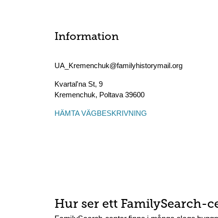
Information
UA_Kremenchuk@familyhistorymail.org
Kvartal'na St, 9
Kremenchuk
,
Poltava
39600
HÄMTA VÄGBESKRIVNING
Hur ser ett FamilySearch-c