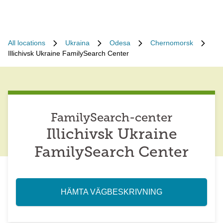
All locations
Ukraina
Odesa
Chernomorsk
Illichivsk Ukraine FamilySearch Center
FamilySearch-center
Illichivsk Ukraine
FamilySearch Center
HÄMTA VÄGBESKRIVNING