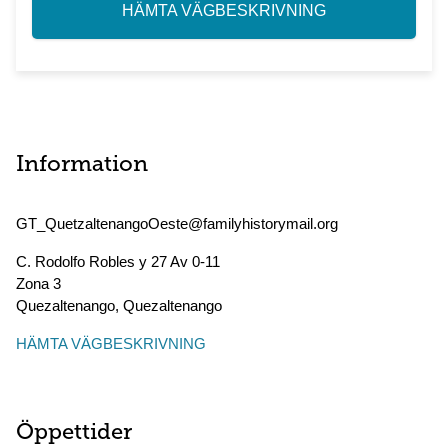
HÄMTA VÄGBESKRIVNING
Information
GT_QuetzaltenangoOeste@familyhistorymail.org
C. Rodolfo Robles y 27 Av 0-11
Zona 3
Quezaltenango
,
Quezaltenango
HÄMTA VÄGBESKRIVNING
Öppettider