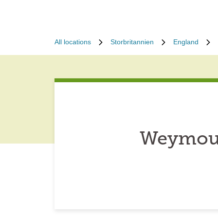
All locations
Storbritannien
England
Weymout