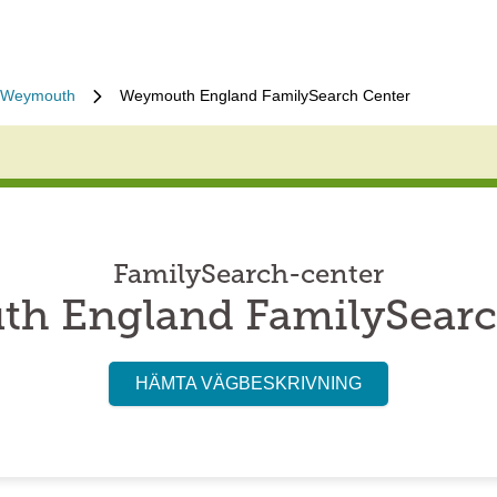
Weymouth
Weymouth England FamilySearch Center
FamilySearch-center
h England FamilySearc
HÄMTA VÄGBESKRIVNING