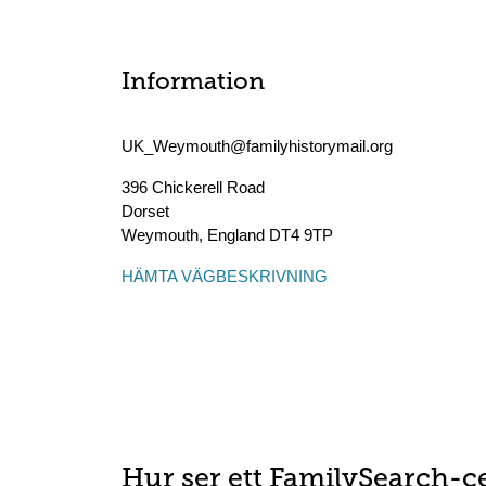
Information
UK_Weymouth@familyhistorymail.org
396 Chickerell Road
Dorset
Weymouth
,
England
DT4 9TP
HÄMTA VÄGBESKRIVNING
Hur ser ett FamilySearch-c