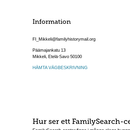
Information
FI_Mikkeli@familyhistorymail.org
Päämajankatu 13
Mikkeli
,
Etelä-Savo
50100
HÄMTA VÄGBESKRIVNING
Hur ser ett FamilySearch-c