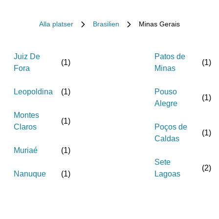
Alla platser
Brasilien
Minas Gerais
Juiz De
Patos de
(
1
)
(
1
)
Fora
Minas
Leopoldina
(
1
)
Pouso
(
1
)
Alegre
Montes
(
1
)
Claros
Poços de
(
1
)
Caldas
Muriaé
(
1
)
Sete
(
2
)
Nanuque
(
1
)
Lagoas