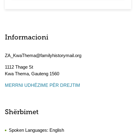
Informacioni
ZA_KwaThema@familyhistorymail.org
1112 Thage St
Kwa Thema
,
Gauteng
1560
MERRNI UDHËZIME PËR DREJTIM
Shërbimet
Spoken Languages:
English