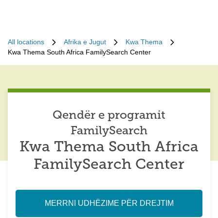
All locations
Afrika e Jugut
Kwa Thema
Kwa Thema South Africa FamilySearch Center
Qendër e programit
FamilySearch
Kwa Thema South Africa
FamilySearch Center
MERRNI UDHËZIME PËR DREJTIM