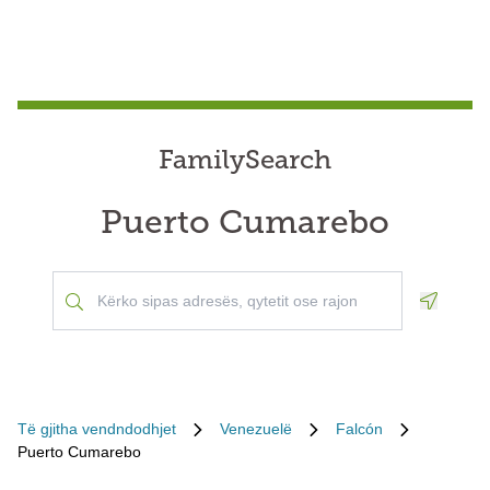
FamilySearch
Puerto Cumarebo
Geoloca
Të gjitha vendndodhjet
Venezuelë
Falcón
Puerto Cumarebo