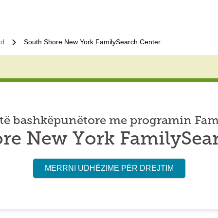
rd
South Shore New York FamilySearch Center
të bashkëpunëtore me programin Fam
re New York FamilySea
MERRNI UDHËZIME PËR DREJTIM