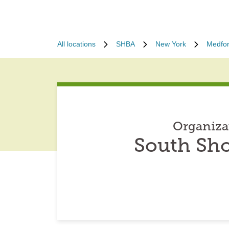
All locations
SHBA
New York
Medfo
Organiza
South Sho