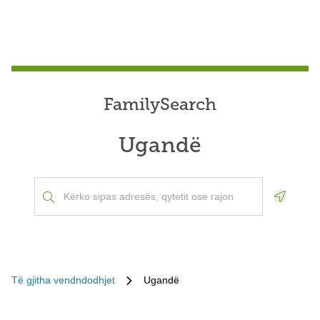
FamilySearch
Ugandë
Geoloca
Të gjitha vendndodhjet
Ugandë