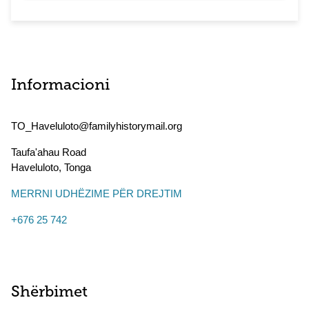
Informacioni
TO_Haveluloto@familyhistorymail.org
Taufa'ahau Road
Haveluloto
,
Tonga
MERRNI UDHËZIME PËR DREJTIM
+676 25 742
Shërbimet