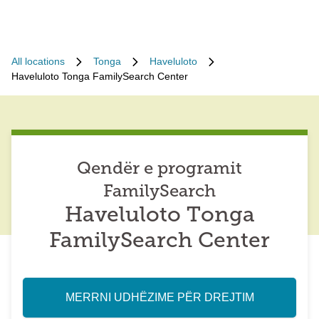
All locations
Tonga
Haveluloto
Haveluloto Tonga FamilySearch Center
Qendër e programit
FamilySearch
Haveluloto Tonga
FamilySearch Center
MERRNI UDHËZIME PËR DREJTIM