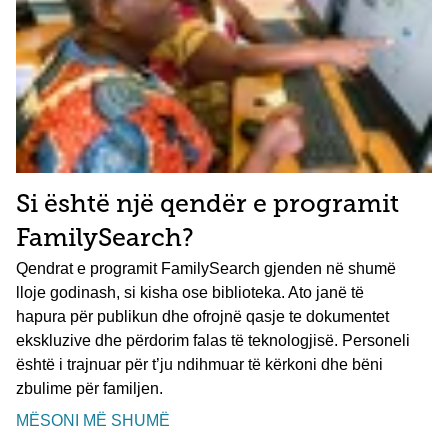
Si është një qendër e programit
FamilySearch?
Qendrat e programit FamilySearch gjenden në shumë
lloje godinash, si kisha ose biblioteka. Ato janë të
hapura për publikun dhe ofrojnë qasje te dokumentet
ekskluzive dhe përdorim falas të teknologjisë. Personeli
është i trajnuar për t’ju ndihmuar të kërkoni dhe bëni
zbulime për familjen.
MËSONI MË SHUMË