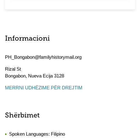
Informacioni
PH_Bongabon@familyhistorymail.org
Rizal St
Bongabon
,
Nueva Ecija
3128
MERRNI UDHËZIME PËR DREJTIM
Shërbimet
Spoken Languages:
Filipino