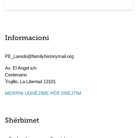
Informacioni
PE_Laredo@familyhistorymail.org
Av. El Angel s/n
Centenario
Trujillo
,
La Libertad
13101
MERRNI UDHËZIME PËR DREJTIM
Shërbimet