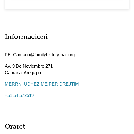
Informacioni
PE_Camana@familyhistorymail.org
Av. 9 De Noviembre 271
Camana
,
Arequipa
MERRNI UDHËZIME PËR DREJTIM
+51 54 572519
Oraret