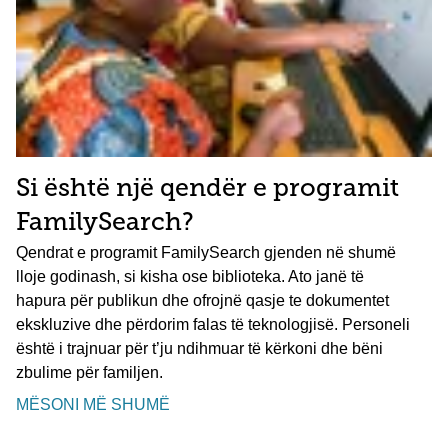
Si është një qendër e programit
FamilySearch?
Qendrat e programit FamilySearch gjenden në shumë
lloje godinash, si kisha ose biblioteka. Ato janë të
hapura për publikun dhe ofrojnë qasje te dokumentet
ekskluzive dhe përdorim falas të teknologjisë. Personeli
është i trajnuar për t’ju ndihmuar të kërkoni dhe bëni
zbulime për familjen.
MËSONI MË SHUMË