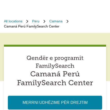
All locations
Peru
Camana
Camaná Perú FamilySearch Center
Qendër e programit
FamilySearch
Camaná Perú
FamilySearch Center
MERRNI UDHËZIME PËR DREJTIM