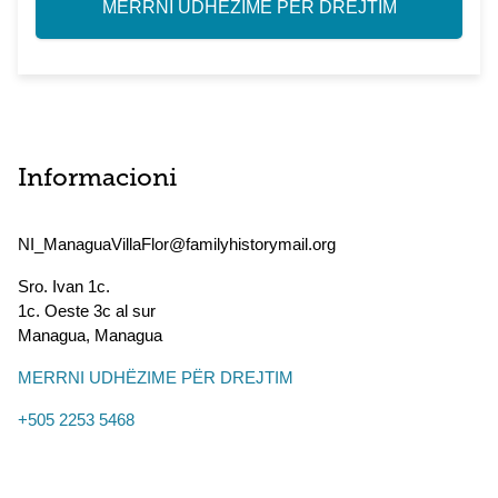
MERRNI UDHËZIME PËR DREJTIM
Informacioni
NI_ManaguaVillaFlor@familyhistorymail.org
Sro. Ivan 1c.
1c. Oeste 3c al sur
Managua
,
Managua
MERRNI UDHËZIME PËR DREJTIM
+505 2253 5468