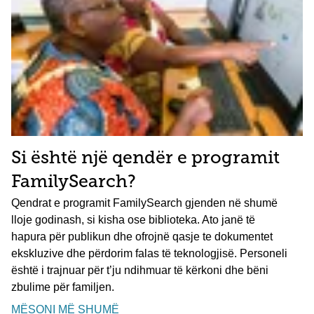
Si është një qendër e programit
FamilySearch?
Qendrat e programit FamilySearch gjenden në shumë
lloje godinash, si kisha ose biblioteka. Ato janë të
hapura për publikun dhe ofrojnë qasje te dokumentet
ekskluzive dhe përdorim falas të teknologjisë. Personeli
është i trajnuar për t’ju ndihmuar të kërkoni dhe bëni
zbulime për familjen.
MËSONI MË SHUMË