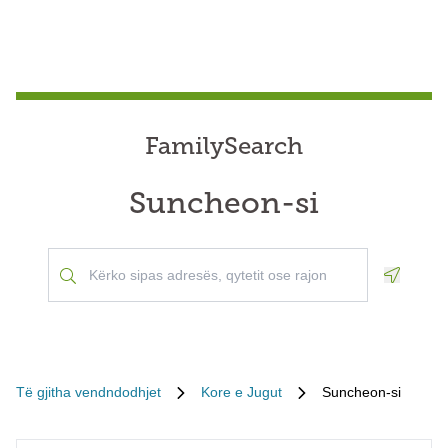
FamilySearch
Suncheon-si
Geoloca
Të gjitha vendndodhjet
Kore e Jugut
Suncheon-si