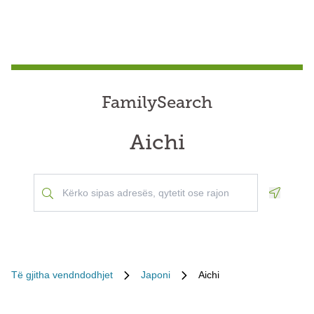
FamilySearch
Aichi
Geoloca
Të gjitha vendndodhjet
Japoni
Aichi