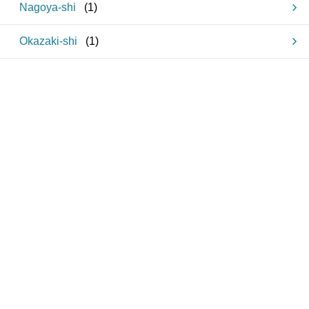
Nagoya-shi
(
1
)
Okazaki-shi
(
1
)