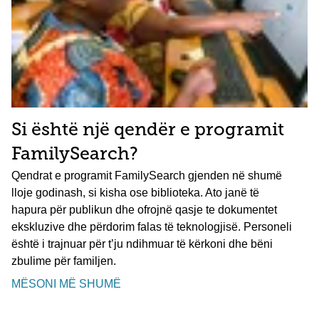
Si është një qendër e programit
FamilySearch?
Qendrat e programit FamilySearch gjenden në shumë
lloje godinash, si kisha ose biblioteka. Ato janë të
hapura për publikun dhe ofrojnë qasje te dokumentet
ekskluzive dhe përdorim falas të teknologjisë. Personeli
është i trajnuar për t’ju ndihmuar të kërkoni dhe bëni
zbulime për familjen.
MËSONI MË SHUMË