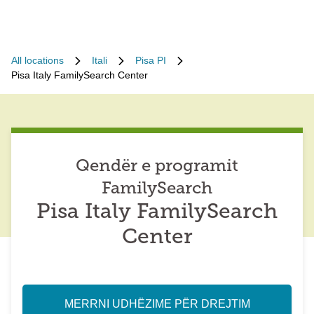
All locations
Itali
Pisa PI
Pisa Italy FamilySearch Center
Qendër e programit
FamilySearch
Pisa Italy FamilySearch
Center
MERRNI UDHËZIME PËR DREJTIM