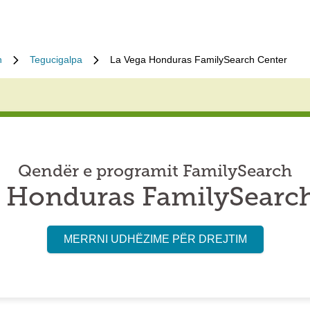
n
Tegucigalpa
La Vega Honduras FamilySearch Center
Qendër e programit FamilySearch
 Honduras FamilySearc
MERRNI UDHËZIME PËR DREJTIM