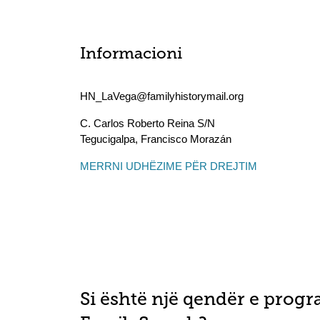
Informacioni
HN_LaVega@familyhistorymail.org
C. Carlos Roberto Reina S/N
Tegucigalpa
,
Francisco Morazán
MERRNI UDHËZIME PËR DREJTIM
Si është një qendër e progr