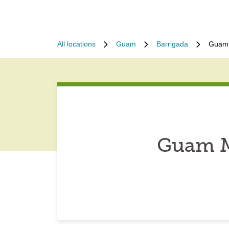
All locations
Guam
Barrigada
Guam 
Guam M