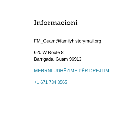
Informacioni
FM_Guam@familyhistorymail.org
620 W Route 8
Barrigada
,
Guam
96913
MERRNI UDHËZIME PËR DREJTIM
+1 671 734 3565