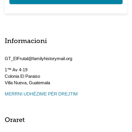
Informacioni
GT_ElFrutal@familyhistorymail.org
1™ Av 4-19
Colonia El Paraiso
Villa Nueva
,
Guatemala
MERRNI UDHËZIME PËR DREJTIM
Oraret