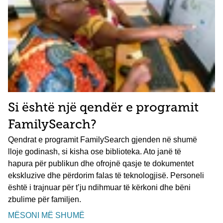
Si është një qendër e programit
FamilySearch?
Qendrat e programit FamilySearch gjenden në shumë
lloje godinash, si kisha ose biblioteka. Ato janë të
hapura për publikun dhe ofrojnë qasje te dokumentet
ekskluzive dhe përdorim falas të teknologjisë. Personeli
është i trajnuar për t’ju ndihmuar të kërkoni dhe bëni
zbulime për familjen.
MËSONI MË SHUMË