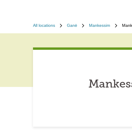
All locations
Ganë
Mankessim
Mank
Mankes