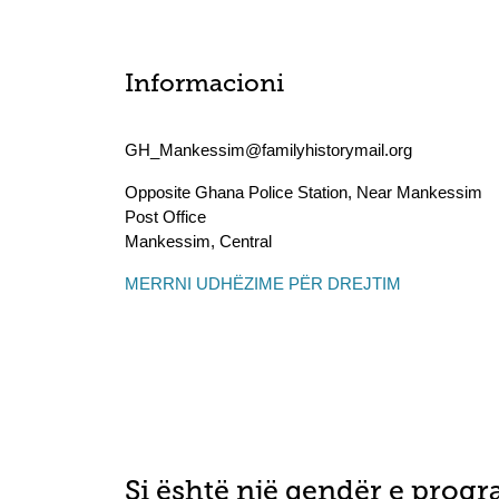
Informacioni
GH_Mankessim@familyhistorymail.org
Opposite Ghana Police Station, Near Mankessim
Post Office
Mankessim
,
Central
MERRNI UDHËZIME PËR DREJTIM
Si është një qendër e progr