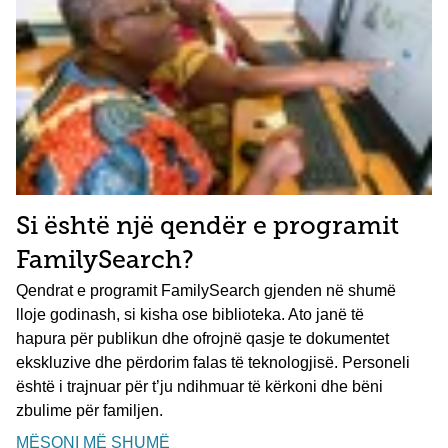
Si është një qendër e programit
FamilySearch?
Qendrat e programit FamilySearch gjenden në shumë
lloje godinash, si kisha ose biblioteka. Ato janë të
hapura për publikun dhe ofrojnë qasje te dokumentet
ekskluzive dhe përdorim falas të teknologjisë. Personeli
është i trajnuar për t’ju ndihmuar të kërkoni dhe bëni
zbulime për familjen.
MËSONI MË SHUMË