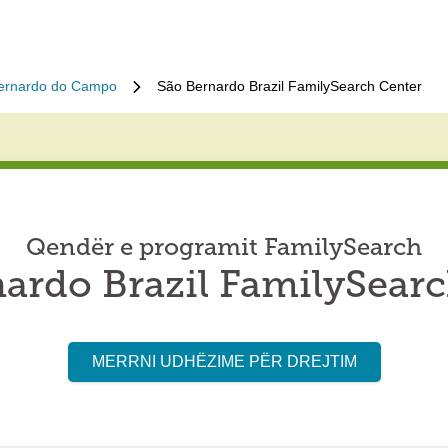
ernardo do Campo
São Bernardo Brazil FamilySearch Center
Qendër e programit FamilySearch
ardo Brazil FamilySear
MERRNI UDHËZIME PËR DREJTIM