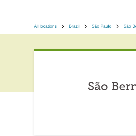
All locations
Brazil
São Paulo
São B
São Bern