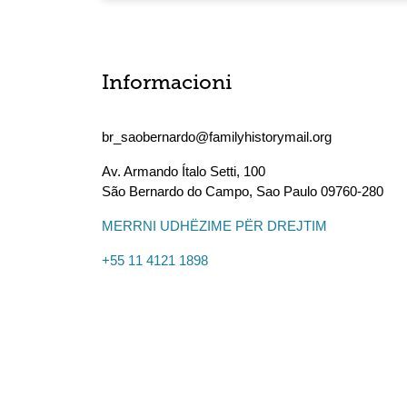
Informacioni
br_saobernardo@familyhistorymail.org
Av. Armando Ítalo Setti, 100
São Bernardo do Campo
,
Sao Paulo
09760-280
MERRNI UDHËZIME PËR DREJTIM
+55 11 4121 1898