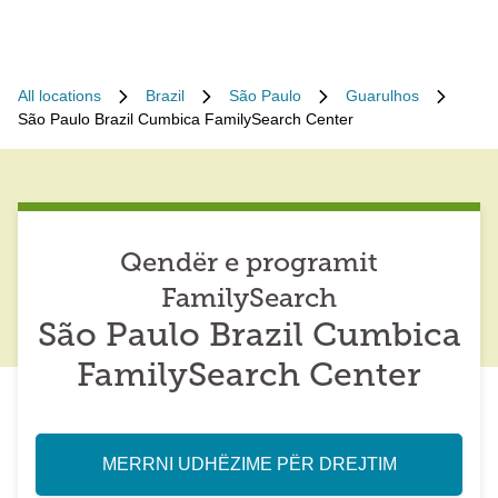
All locations
Brazil
São Paulo
Guarulhos
São Paulo Brazil Cumbica FamilySearch Center
Qendër e programit
FamilySearch
São Paulo Brazil Cumbica
FamilySearch Center
MERRNI UDHËZIME PËR DREJTIM