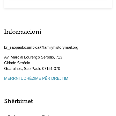
Informacioni
br_saopaulocumbica@familyhistorymail.org
Av. Marcial Lourenço Seródio, 713
Cidade Seródio
Guarulhos
,
Sao Paulo
07151-370
MERRNI UDHËZIME PËR DREJTIM
Shërbimet