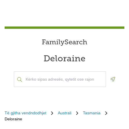
FamilySearch
Deloraine
Geoloca
Të gjitha vendndodhjet
Australi
Tasmania
Deloraine