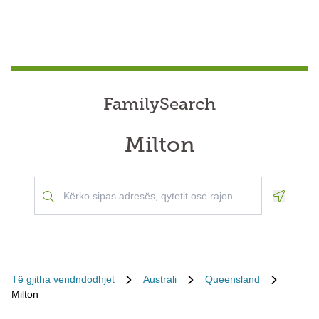
FamilySearch
Milton
Geoloca
Të gjitha vendndodhjet
Australi
Queensland
Milton