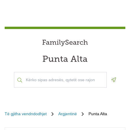
FamilySearch
Punta Alta
Geoloca
Të gjitha vendndodhjet
Argjentinë
Punta Alta