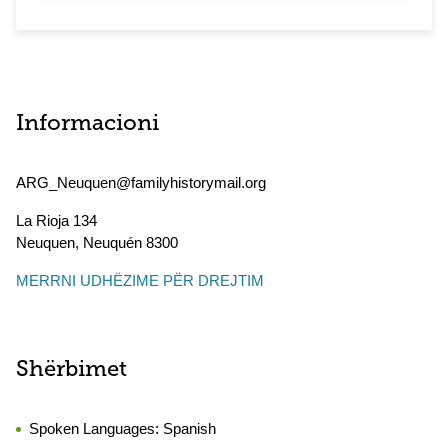
Informacioni
ARG_Neuquen@familyhistorymail.org
La Rioja 134
Neuquen
,
Neuquén
8300
MERRNI UDHËZIME PËR DREJTIM
Shërbimet
Spoken Languages:
Spanish