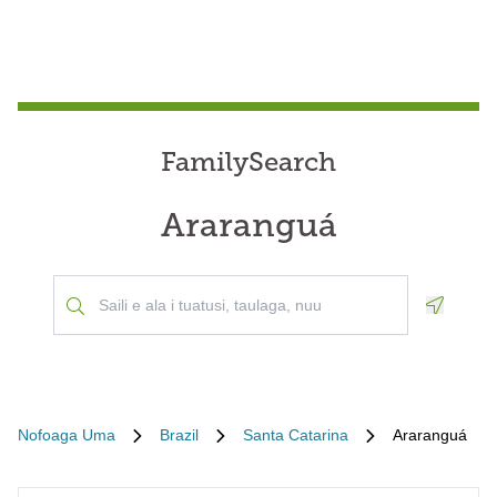
FamilySearch
Araranguá
Geoloca
Nofoaga Uma
Brazil
Santa Catarina
Araranguá