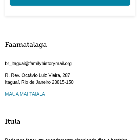
Faamatalaga
br_itaguai@familyhistorymail.org
R. Rev. Octávio Luiz Vieira, 287
Itaguaí
,
Rio de Janeiro
23815-150
MAUA MAI TAIALA
Itula