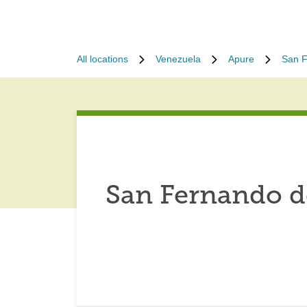
All locations
Venezuela
Apure
San F
San Fernando d