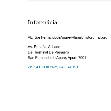
Informácia
VE_SanFernandodeApure@familyhistorymail.org
Av. España, Al Lado
Del Terminal De Pasajero
San Fernando de Apure
,
Apure
7001
ZÍSKAŤ POKYNY, KADIAĽ ÍSŤ