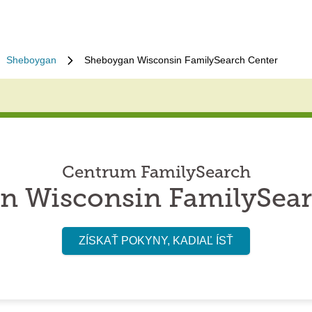
Sheboygan
Sheboygan Wisconsin FamilySearch Center
Centrum FamilySearch
n Wisconsin FamilySear
ZÍSKAŤ POKYNY, KADIAĽ ÍSŤ