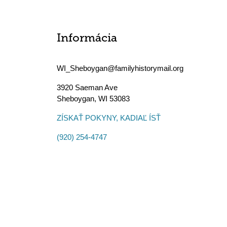
Informácia
WI_Sheboygan@familyhistorymail.org
3920 Saeman Ave
Sheboygan
,
WI
53083
ZÍSKAŤ POKYNY, KADIAĽ ÍSŤ
(920) 254-4747