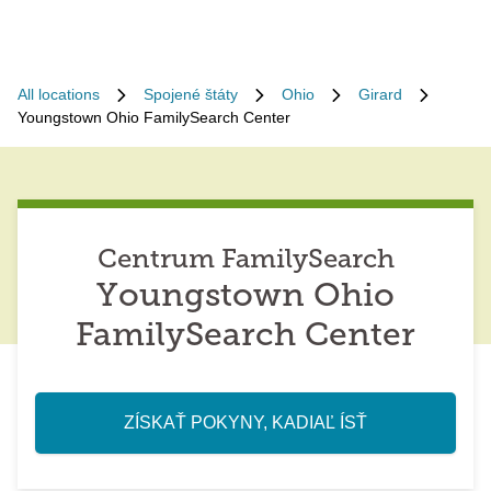
All locations
Spojené štáty
Ohio
Girard
Youngstown Ohio FamilySearch Center
Centrum FamilySearch
Youngstown Ohio
FamilySearch Center
ZÍSKAŤ POKYNY, KADIAĽ ÍSŤ