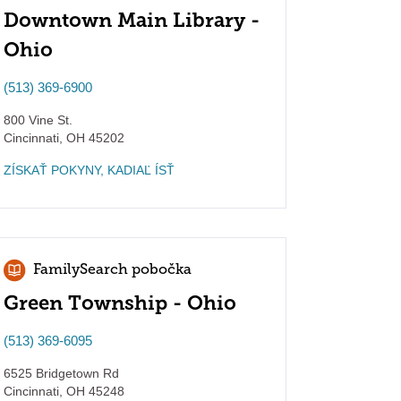
Downtown Main Library -
Ohio
(513) 369-6900
800 Vine St.
Cincinnati
,
OH
45202
ZÍSKAŤ POKYNY, KADIAĽ ÍSŤ
FamilySearch pobočka
Green Township - Ohio
(513) 369-6095
6525 Bridgetown Rd
Cincinnati
,
OH
45248