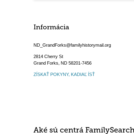
Informácia
ND_GrandForks@familyhistorymail.org
2814 Cherry St
Grand Forks
,
ND
58201-7456
ZÍSKAŤ POKYNY, KADIAĽ ÍSŤ
Aké sú centrá FamilySearc