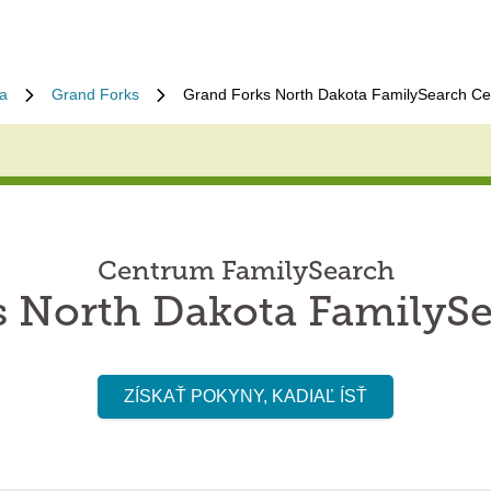
a
Grand Forks
Grand Forks North Dakota FamilySearch Ce
Centrum FamilySearch
s North Dakota FamilySe
ZÍSKAŤ POKYNY, KADIAĽ ÍSŤ