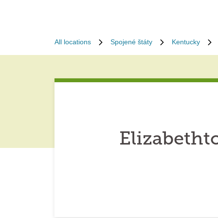
All locations
Spojené štáty
Kentucky
Elizabeth