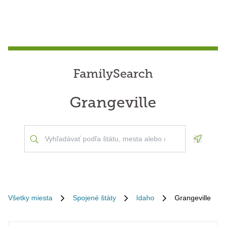
FamilySearch
Grangeville
Geoloca
Všetky miesta
Spojené štáty
Idaho
Grangeville