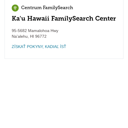
Centrum FamilySearch
Ka'u Hawaii FamilySearch Center
95-5682 Mamalohoa Hwy
Na'alehu
,
HI
96772
ZÍSKAŤ POKYNY, KADIAĽ ÍSŤ