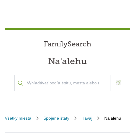
FamilySearch
Na'alehu
Geoloca
Všetky miesta
Spojené štáty
Havaj
Na'alehu