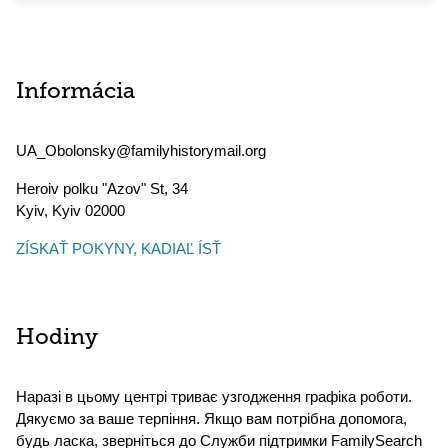
Informácia
UA_Obolonsky@familyhistorymail.org
Heroiv polku "Azov" St, 34
Kyiv
,
Kyiv
02000
ZÍSKAŤ POKYNY, KADIAĽ ÍSŤ
Hodiny
Наразі в цьому центрі триває узгодження графіка роботи.
Дякуємо за ваше терпіння. Якщо вам потрібна допомога,
будь ласка, зверніться до Служби підтримки FamilySearch