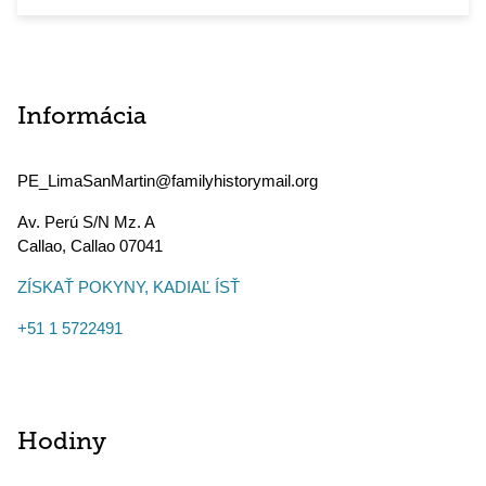
Informácia
PE_LimaSanMartin@familyhistorymail.org
Av. Perú S/N Mz. A
Callao
,
Callao
07041
ZÍSKAŤ POKYNY, KADIAĽ ÍSŤ
+51 1 5722491
Hodiny